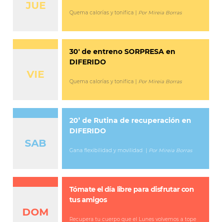
JUE
Quema calorías y tonifica |
Por Mireia Borras
30′ de entreno SORPRESA en
DIFERIDO
VIE
Quema calorías y tonifica |
Por Mireia Borras
20’ de Rutina de recuperación en
DIFERIDO
SAB
Gana flexibilidad y movilidad |
Por Mireia Borras
Tómate el día libre para disfrutar con
tus amigos
DOM
Recupera tu cuerpo que el Lunes volvemos a tope