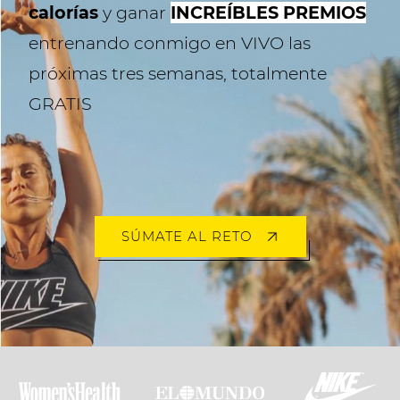
calorías
y ganar
INCREÍBLES PREMIOS
entrenando conmigo en VIVO las
próximas tres semanas, totalmente
GRATIS
SÚMATE AL RETO