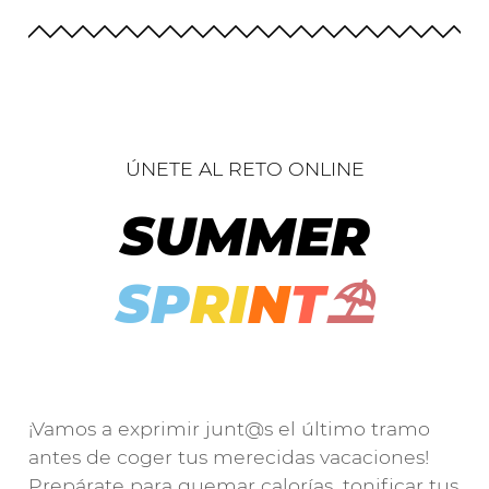
ÚNETE AL RETO ONLINE
SUMMER
S
P
R
I
N
T
⛱
¡Vamos a exprimir junt@s el último tramo
antes de coger tus merecidas vacaciones!
Prepárate para quemar calorías, tonificar tus