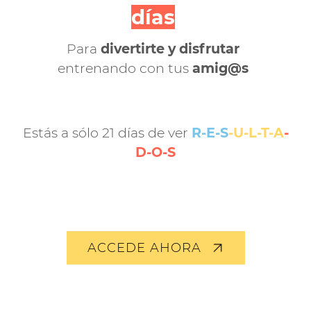
días
Para
divertirte y disfrutar
entrenando con tus
amig@s
Estás a sólo 21 días de ver
R-E-S
-U-L-T-A
-
D-O-S
ACCEDE AHORA