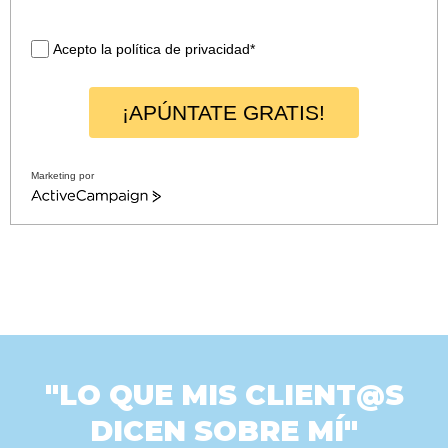
Acepto la política de privacidad*
¡APÚNTATE GRATIS!
Marketing por
A
c
t
i
v
e
C
a
m
p
a
i
"LO QUE MIS CLIENT@S
g
n
DICEN SOBRE MÍ"