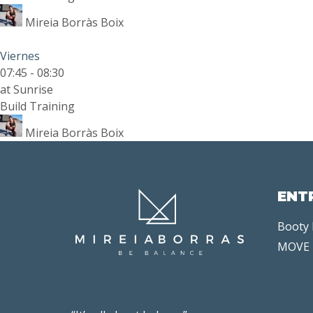
Mireia Borràs Boix
Viernes
07:45
-
08:30
at Sunrise
Build Training
Mireia Borràs Boix
ENT
Booty
MOVE 