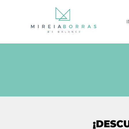
I
¡DESC